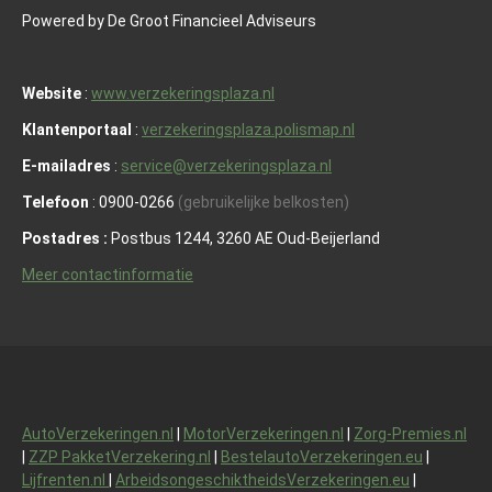
Powered by De Groot Financieel Adviseurs
Website
:
www.verzekeringsplaza.nl
Klantenportaal
:
verzekeringsplaza.polismap.nl
E-mailadres
:
service@verzekeringsplaza.nl
Telefoon
: 0900-0266
(gebruikelijke belkosten)
Postadres :
Postbus 1244, 3260 AE Oud-Beijerland
Meer contactinformatie
AutoVerzekeringen.nl
|
MotorVerzekeringen.nl
|
Zorg-Premies.nl
|
ZZP PakketVerzekering.nl
|
BestelautoVerzekeringen.eu
|
Lijfrenten.nl
|
ArbeidsongeschiktheidsVerzekeringen.eu
|