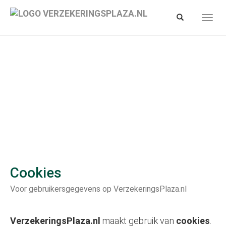
Spring
naar
Toon/verberg
Toon/
hoofd-
zoekbalk
navig
inhoud
Cookies
Voor gebruikersgegevens op VerzekeringsPlaza.nl
VerzekeringsPlaza.nl
maakt gebruik van
cookies
.