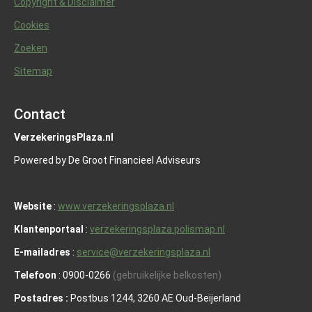
Copyright & Disclaimer
Cookies
Zoeken
Sitemap
Contact
VerzekeringsPlaza.nl
Powered by De Groot Financieel Adviseurs
Website
:
www.verzekeringsplaza.nl
Klantenportaal
:
verzekeringsplaza.polismap.nl
E-mailadres
:
service@verzekeringsplaza.nl
Telefoon
: 0900-0266
(gebruikelijke belkosten)
Postadres :
Postbus 1244, 3260 AE Oud-Beijerland