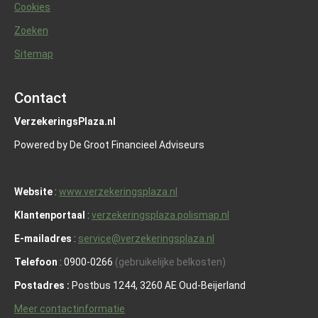
Cookies
Zoeken
Sitemap
Contact
VerzekeringsPlaza.nl
Powered by De Groot Financieel Adviseurs
Website
:
www.verzekeringsplaza.nl
Klantenportaal
:
verzekeringsplaza.polismap.nl
E-mailadres
:
service@verzekeringsplaza.nl
Telefoon
: 0900-0266
(gebruikelijke belkosten)
Postadres :
Postbus 1244, 3260 AE Oud-Beijerland
Meer contactinformatie