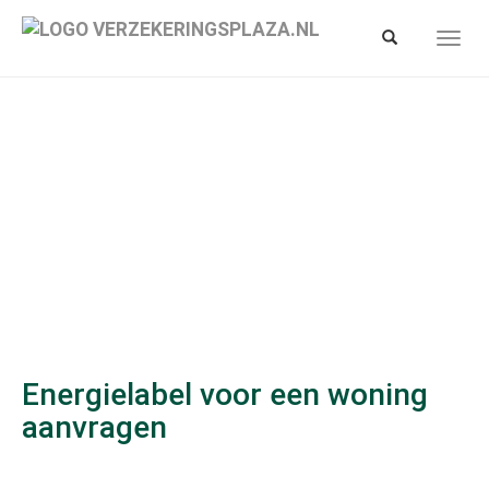
Spring
naar
Toon/verberg
Toon/
hoofd-
zoekbalk
navig
inhoud
Energielabel voor een woning
aanvragen