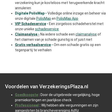
verzekering kun je kosteloos met terugwerkende kracht
annuleren
Digitale PolisMap -
Volledige online inzage en beheer via
onze digitale
PolisMap
en
PolisMap App
VIP Schadeservice
-
Een zorgeloos schadeherstel met
onze unieke
schadeservice
Claimanalyse -
Na iedere schade een
claimanalyse
of
het claimen van je schade gunstig is of juist niet
Gratis verhaalservice
-
Om een schade gratis op een
tegenpartij te verhalen
Voordelen van VerzekeringsPlaza.nl
Goedkoopste
:
Door de uitgebreide vergelijking, hoge
premiekortingen en jaarlijkse check
Professioneel
:
Wij hebben alle vergunningen en zijn
aangesloten bij branchevereniging Adfiz