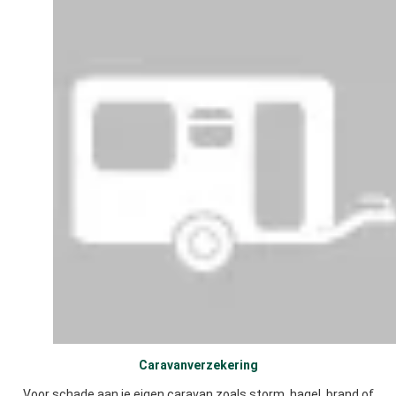
Caravanverzekering
Voor schade aan je eigen caravan zoals storm, hagel, brand of