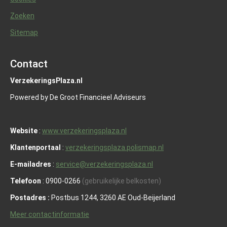
Zoeken
Sitemap
Contact
VerzekeringsPlaza.nl
Powered by De Groot Financieel Adviseurs
Website
:
www.verzekeringsplaza.nl
Klantenportaal
:
verzekeringsplaza.polismap.nl
E-mailadres
:
service@verzekeringsplaza.nl
Telefoon
: 0900-0266
(gebruikelijke belkosten)
Postadres :
Postbus 1244, 3260 AE Oud-Beijerland
Meer contactinformatie