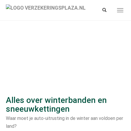
Spring
naar
Toon/verberg
Toon/
hoofd-
zoekbalk
navig
inhoud
Alles over winterbanden en
sneeuwkettingen
Waar moet je auto-uitrusting in de winter aan voldoen per
land?