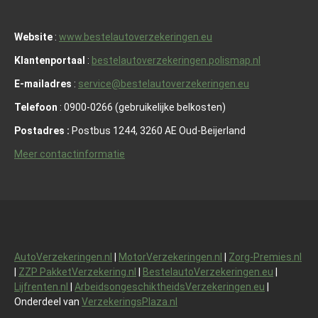
Website
:
www.bestelautoverzekeringen.eu
Klantenportaal
:
bestelautoverzekeringen.polismap.nl
E-mailadres
:
service@bestelautoverzekeringen.eu
Telefoon
: 0900-0266 (gebruikelijke belkosten)
Postadres :
Postbus 1244, 3260 AE Oud-Beijerland
Meer contactinformatie
AutoVerzekeringen.nl
|
MotorVerzekeringen.nl
|
Zorg-Premies.nl
|
ZZP PakketVerzekering.nl
|
BestelautoVerzekeringen.eu
|
Lijfrenten.nl
|
ArbeidsongeschiktheidsVerzekeringen.eu
|
Onderdeel van
VerzekeringsPlaza.nl